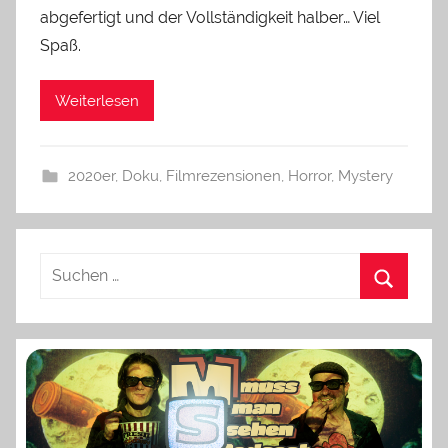
abgefertigt und der Vollständigkeit halber… Viel
Spaß.
Weiterlesen
2020er
,
Doku
,
Filmrezensionen
,
Horror
,
Mystery