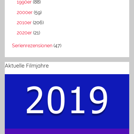
1990er
(88)
2000er
(59)
2010er
(206)
2020er
(21)
Serienrezensionen
(47)
Aktuelle Filmjahre