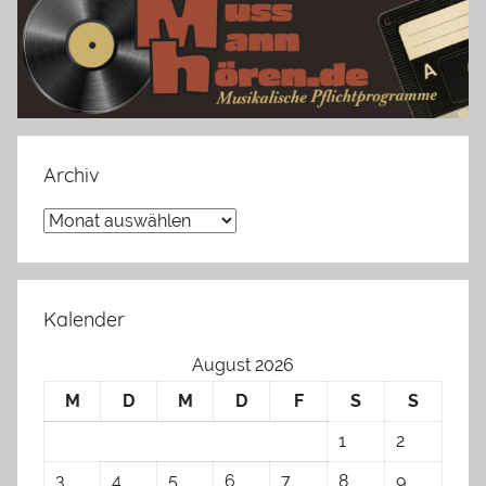
Archiv
Archiv
Kalender
August 2026
M
D
M
D
F
S
S
1
2
3
4
5
6
7
8
9