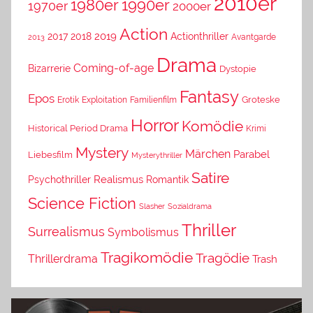
2010er
1980er
1990er
1970er
2000er
Action
2019
2017
2018
Actionthriller
Avantgarde
2013
Drama
Coming-of-age
Bizarrerie
Dystopie
Fantasy
Epos
Erotik
Exploitation
Groteske
Familienfilm
Horror
Komödie
Historical Period Drama
Krimi
Mystery
Märchen
Parabel
Liebesfilm
Mysterythriller
Satire
Psychothriller
Realismus
Romantik
Science Fiction
Slasher
Sozialdrama
Thriller
Surrealismus
Symbolismus
Tragikomödie
Tragödie
Thrillerdrama
Trash