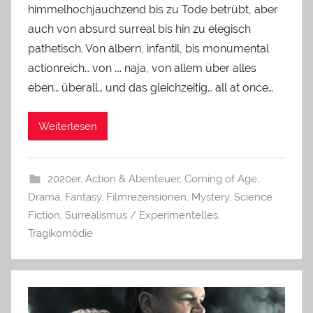
himmelhochjauchzend bis zu Tode betrübt, aber
auch von absurd surreal bis hin zu elegisch
pathetisch. Von albern, infantil, bis monumental
actionreich… von …. naja, von allem über alles
eben… überall… und das gleichzeitig… all at once…
Weiterlesen
2020er
,
Action & Abenteuer
,
Coming of Age
,
Drama
,
Fantasy
,
Filmrezensionen
,
Mystery
,
Science
Fiction
,
Surrealismus / Experimentelles
,
Tragikomödie