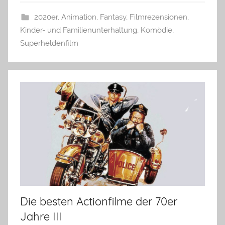
2020er
,
Animation
,
Fantasy
,
Filmrezensionen
,
Kinder- und Familienunterhaltung
,
Komödie
,
Superheldenfilm
Die besten Actionfilme der 70er
Jahre III