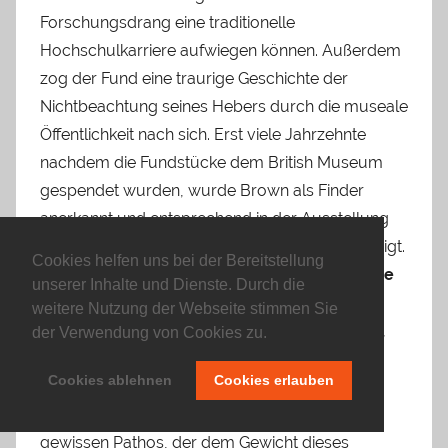
Forschungsdrang eine traditionelle
Hochschulkarriere aufwiegen können. Außerdem
zog der Fund eine traurige Geschichte der
Nichtbeachtung seines Hebers durch die museale
Öffentlichkeit nach sich. Erst viele Jahrzehnte
nachdem die Fundstücke dem British Museum
gespendet wurden, wurde Brown als Finder
anerkannt und entsprechend in der Ausstellung
dieser Stücke namentlich genannt und gewürdigt.
Cookies helfen uns bei der Bereitstellung
John Preston verarbeitete in seinem Roman
The
unserer Inhalte und Dienste. Durch die
Dig (2007)
diese Geschichte, natürlich mit
weitere Nutzung der Webseite stimmen Sie
diversen dramaturgischen Ausschmückungen,
der Verwendung von Cookies zu.
einer besonderen Fokussierung, die damit
Cookies ablehnen
Cookies erlauben
zusammenhing, dass eine der Ausgräberinnen
Prestons Tante war, und nicht zuletzt einem
gewissen Pathos, der dem Gewicht dieses