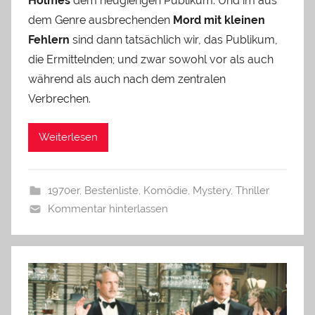
Holmes
dem neugierigen Publikum. Und im aus
dem Genre ausbrechenden
Mord mit kleinen
Fehlern
sind dann tatsächlich wir, das Publikum,
die Ermittelnden; und zwar sowohl vor als auch
während als auch nach dem zentralen
Verbrechen.
Weiterlesen
1970er
,
Bestenliste
,
Komödie
,
Mystery
,
Thriller
Kommentar hinterlassen