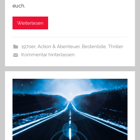
euch.
Weiterlesen
1970er
,
Action & Abenteuer
,
Bestenliste
,
Thriller
Kommentar hinterlassen