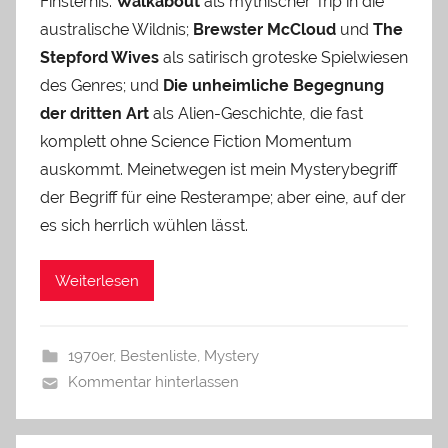
Finsternis.
Walkabout
als mythischer Trip in die
australische Wildnis;
Brewster McCloud
und
The
Stepford Wives
als satirisch groteske Spielwiesen
des Genres; und
Die unheimliche Begegnung
der dritten Art
als Alien-Geschichte, die fast
komplett ohne Science Fiction Momentum
auskommt. Meinetwegen ist mein Mysterybegriff
der Begriff für eine Resterampe; aber eine, auf der
es sich herrlich wühlen lässt.
Weiterlesen
1970er
,
Bestenliste
,
Mystery
Kommentar hinterlassen