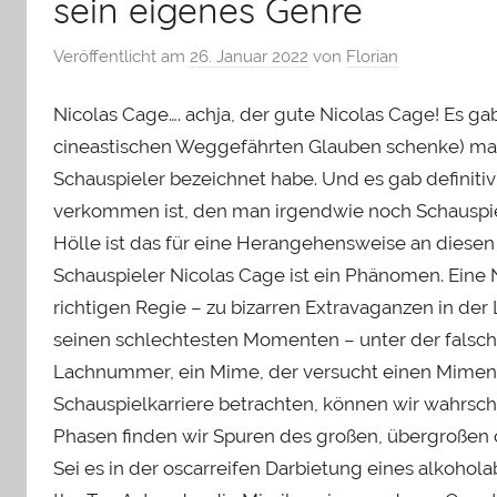
sein eigenes Genre
Veröffentlicht am
26. Januar 2022
von
Florian
Nicolas Cage…. achja, der gute Nicolas Cage! Es g
cineastischen Weggefährten Glauben schenke) mal e
Schauspieler bezeichnet habe. Und es gab definitiv e
verkommen ist, den man irgendwie noch Schauspie
Hölle ist das für eine Herangehensweise an diesen
Schauspieler Nicolas Cage ist ein Phänomen. Eine
richtigen Regie – zu bizarren Extravaganzen in der L
seinen schlechtesten Momenten – unter der falsche
Lachnummer, ein Mime, der versucht einen Mimen z
Schauspielkarriere betrachten, können wir wahrsch
Phasen finden wir Spuren des großen, übergroßen o
Sei es in der oscarreifen Darbietung eines alkoho