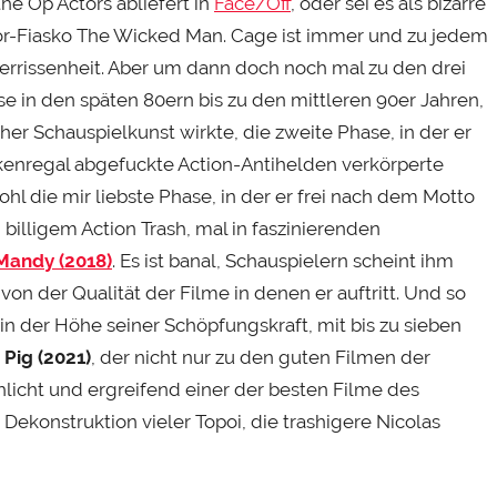
he Op Actors abliefert in
Face/Off
, oder sei es als bizarre
or-Fiasko The Wicked Man. Cage ist immer und zu jedem
errissenheit. Aber um dann doch noch mal zu den drei
 in den späten 80ern bis zu den mittleren 90er Jahren,
cher Schauspielkunst wirkte, die zweite Phase, in der er
nregal abgefuckte Action-Antihelden verkörperte
ohl die mir liebste Phase, in der er frei nach dem Motto
 in billigem Action Trash, mal in faszinierenden
Mandy (2018)
. Es ist banal, Schauspielern scheint ihm
on der Qualität der Filme in denen er auftritt. Und so
 in der Höhe seiner Schöpfungskraft, mit bis zu sieben
u
Pig (2021)
, der nicht nur zu den guten Filmen der
licht und ergreifend einer der besten Filme des
 Dekonstruktion vieler Topoi, die trashigere Nicolas