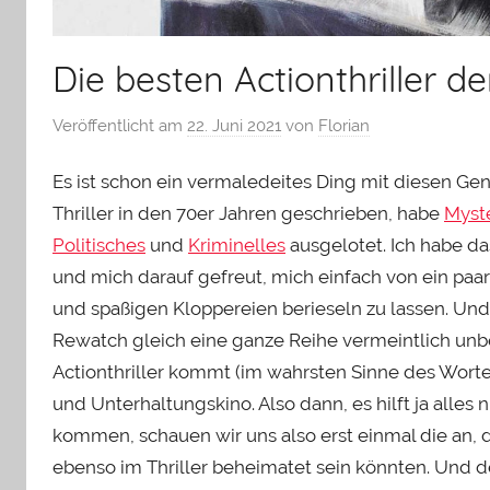
Die besten Actionthriller d
Veröffentlicht am
22. Juni 2021
von
Florian
Es ist schon ein vermaledeites Ding mit diesen Ge
Thriller in den 70er Jahren geschrieben, habe
Myst
Politisches
und
Kriminelles
ausgelotet. Ich habe da
und mich darauf gefreut, mich einfach von ein paa
und spaßigen Kloppereien berieseln zu lassen. Un
Rewatch gleich eine ganze Reihe vermeintlich unbeda
Actionthriller kommt (im wahrsten Sinne des Worte
und Unterhaltungskino. Also dann, es hilft ja alles 
kommen, schauen wir uns also erst einmal die an, 
ebenso im Thriller beheimatet sein könnten. Und 