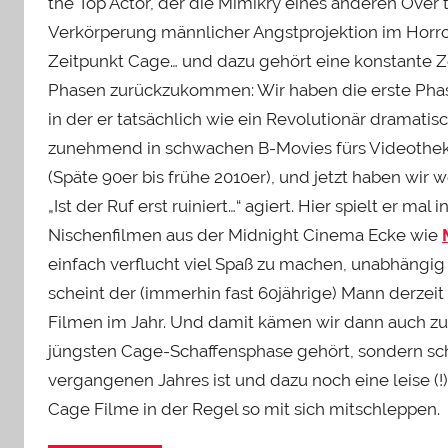
the Top Actor, der die Mimikry eines anderen Over t
Verkörperung männlicher Angstprojektion im Horr
Zeitpunkt Cage… und dazu gehört eine konstante Z
Phasen zurückzukommen: Wir haben die erste Phase
in der er tatsächlich wie ein Revolutionär dramatis
zunehmend in schwachen B-Movies fürs Videotheke
(Späte 90er bis frühe 2010er), und jetzt haben wir w
„Ist der Ruf erst ruiniert…“ agiert. Hier spielt er mal
Nischenfilmen aus der Midnight Cinema Ecke wie
einfach verflucht viel Spaß zu machen, unabhängig v
scheint der (immerhin fast 60jährige) Mann derzeit
Filmen im Jahr. Und damit kämen wir dann auch z
jüngsten Cage-Schaffensphase gehört, sondern sch
vergangenen Jahres ist und dazu noch eine leise (!)
Cage Filme in der Regel so mit sich mitschleppen.