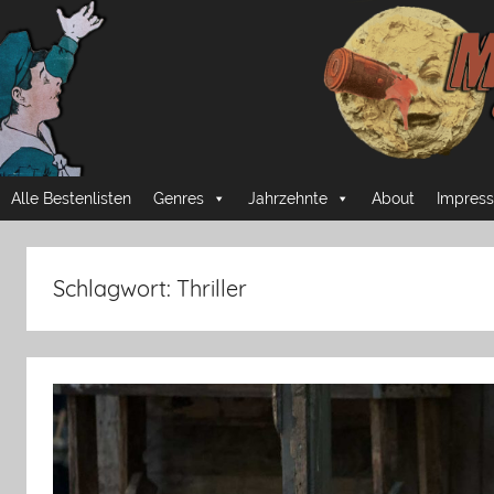
Zum
Inhalt
springen
Mussmansehen
Cineastische
Alle Bestenlisten
Genres
Jahrzehnte
About
Impress
Pflichtprogramme
Schlagwort:
Thriller