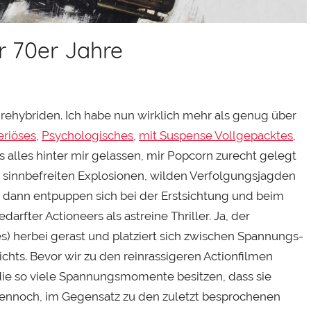
er 70er Jahre
nrehybriden. Ich habe nun wirklich mehr als genug über
eriöses
,
Psychologisches
,
mit Suspense Vollgepacktes
,
s alles hinter mir gelassen, mir Popcorn zurecht gelegt
r sinnbefreiten Explosionen, wilden Verfolgungsjagden
d dann entpuppen sich bei der Erstsichtung und beim
rfter Actioneers als astreine Thriller. Ja, der
s) herbei gerast und platziert sich zwischen Spannungs-
nichts. Bevor wir zu den reinrassigeren Actionfilmen
die so viele Spannungsmomente besitzen, dass sie
dennoch, im Gegensatz zu den zuletzt besprochenen