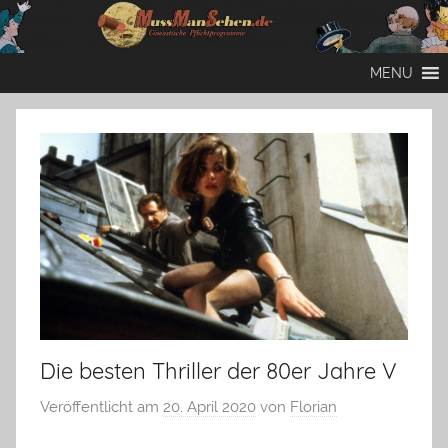
Zum
Inhalt
Mussmansehen
Cineastische
springen
MENU
Pflichtprogramme
Die besten Thriller der 80er Jahre V
Veröffentlicht am
20. April 2020
von
Florian