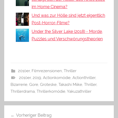
im Home Cinema?
Und was zur Hölle sind jetzt eigentlich
Post-Horror-Filme?
Under the Silver Lake (2018) - Morde,
Puzzles und Verschwörungstheorien
2010er
,
Filmrezensionen
,
Thriller
2010er
,
2019
,
Actionkomödie
,
Actionthriller
,
Bizarrerie
,
Gore
,
Groteske
,
Takashi Miike
,
Thriller
,
Thrillerdrama
,
Thrillerkomödie
,
Yakuzathriller
Beitragsnavigation
Vorheriger Beitrag