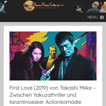
Zum
Inhalt
Mussmansehen
Cineastische
springen
MENU
Pflichtprogramme
First Love (2019) von Takashi Miike –
Zwischen Yakuzathriller und
tarantinoesker Actionkomödie