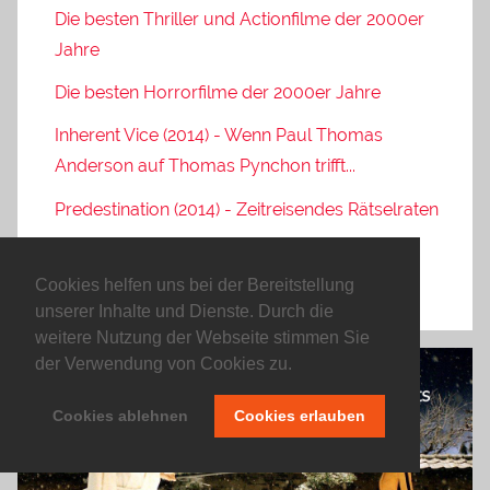
Die besten Thriller und Actionfilme der 2000er
Jahre
Die besten Horrorfilme der 2000er Jahre
Inherent Vice (2014) - Wenn Paul Thomas
Anderson auf Thomas Pynchon trifft...
Predestination (2014) - Zeitreisendes Rätselraten
Filmabriss: Red State, Sleeping Beauty,
Chronicle, Monsters, The Hunger Games
Cookies helfen uns bei der Bereitstellung
unserer Inhalte und Dienste. Durch die
weitere Nutzung der Webseite stimmen Sie
der Verwendung von Cookies zu.
Cookies ablehnen
Cookies erlauben