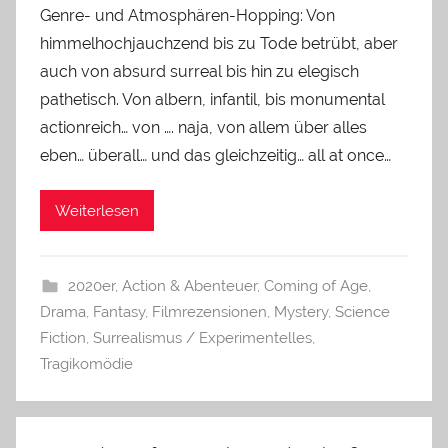
Genre- und Atmosphären-Hopping: Von
himmelhochjauchzend bis zu Tode betrübt, aber
auch von absurd surreal bis hin zu elegisch
pathetisch. Von albern, infantil, bis monumental
actionreich… von …. naja, von allem über alles
eben… überall… und das gleichzeitig… all at once…
Weiterlesen
2020er
,
Action & Abenteuer
,
Coming of Age
,
Drama
,
Fantasy
,
Filmrezensionen
,
Mystery
,
Science
Fiction
,
Surrealismus / Experimentelles
,
Tragikomödie