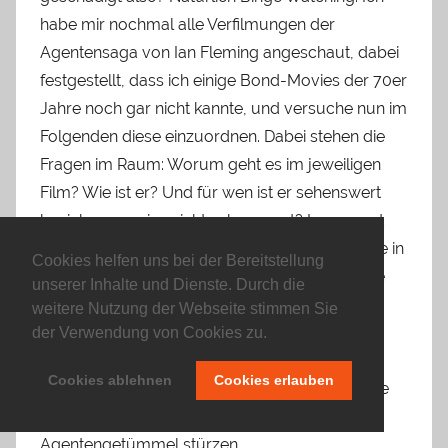
habe mir nochmal alle Verfilmungen der
Agentensaga von Ian Fleming angeschaut, dabei
festgestellt, dass ich einige Bond-Movies der 70er
Jahre noch gar nicht kannte, und versuche nun im
Folgenden diese einzuordnen. Dabei stehen die
Fragen im Raum: Worum geht es im jeweiligen
Film? Wie ist er? Und für wen ist er sehenswert
beziehungsweise nicht sehenswert? Insgesamt
fünf 007-Filme (hauptsächlich mit Roger Moore in
Cookies helfen uns bei der Bereitstellung
der Rolle des Geheimagenten) gibt es auf diese
unserer Inhalte und Dienste. Durch die
Fragen abzuklopfen. Und da diese ohnehin ihr
weitere Nutzung der Webseite stimmen Sie
eigenes Genre bilden (Nicht so wirklich Thriller,
der Verwendung von Cookies zu.
nicht so wirklich Action, nicht so wirklich
Cookies ablehnen
Cookies erlauben
Spionagefilm) wollen wir keine weitere Sekunde
verschwenden und uns gleich ins
Agentengetümmel stürzen.