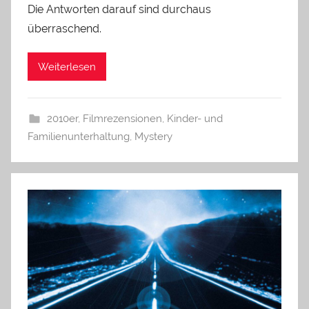
Die Antworten darauf sind durchaus
überraschend.
Weiterlesen
2010er
,
Filmrezensionen
,
Kinder- und
Familienunterhaltung
,
Mystery