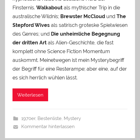
Finsternis.
Walkabout
als mythischer Trip in die
australische Wildnis;
Brewster McCloud
und
The
Stepford Wives
als satirisch groteske Spielwiesen
des Genres; und
Die unheimliche Begegnung
der dritten Art
als Alien-Geschichte, die fast
komplett ohne Science Fiction Momentum
auskommt. Meinetwegen ist mein Mysterybegriff
der Begriff für eine Resterampe; aber eine, auf der
es sich herrlich wühlen lässt.
Weiterlesen
1970er
,
Bestenliste
,
Mystery
Kommentar hinterlassen