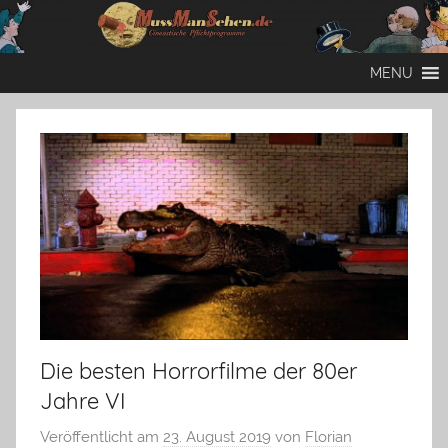
Zum
Inhalt
Mussmansehen
Cineastische
springen
MENU
Pflichtprogramme
Die besten Horrorfilme der 80er
Jahre VI
Veröffentlicht am
23. August 2019
von
Florian