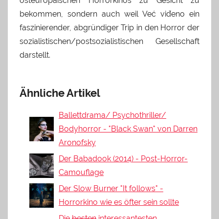
osteuropäischen Horrorkinos zu Gesicht zu
bekommen, sondern auch weil Već viđeno ein
faszinierender, abgründiger Trip in den Horror der
sozialistischen/postsozialistischen Gesellschaft
darstellt.
Ähnliche Artikel
Ballettdrama/ Psychothriller/
Bodyhorror - "Black Swan" von Darren
Aronofsky
Der Babadook (2014) - Post-Horror-
Camouflage
Der Slow Burner "It follows" -
Horrorkino wie es öfter sein sollte
Die
besten
interessantesten