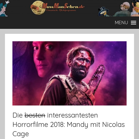
Zum
Inhalt
Mussmansehen
Cineastische
springen
MENU
Pflichtprogramme
Die
besten
interessantesten
Horrorfilme 2018: Mandy mit Nicolas
Cage