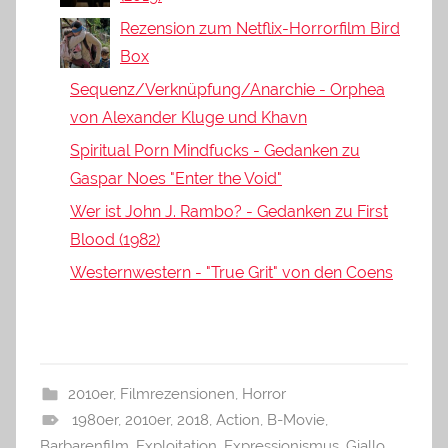
Rezension zum Netflix-Horrorfilm Bird
Box
Sequenz/Verknüpfung/Anarchie - Orphea
von Alexander Kluge und Khavn
Spiritual Porn Mindfucks - Gedanken zu
Gaspar Noes "Enter the Void"
Wer ist John J. Rambo? - Gedanken zu First
Blood (1982)
Westernwestern - "True Grit" von den Coens
2010er
,
Filmrezensionen
,
Horror
1980er
,
2010er
,
2018
,
Action
,
B-Movie
,
Barbarenfilm
,
Exploitation
,
Expressionismus
,
Giallo
,