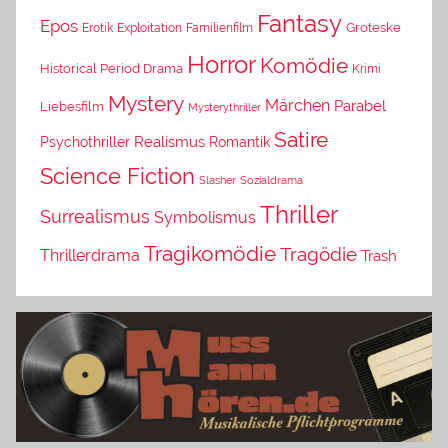
Fantasy
Epos
Erotik
Exploitation
Groteske
Familienfilm
Horror
Komödie
Historical Period Drama
Krimi
Mystery
Märchen
Parabel
Liebesfilm
Mysterythriller
Satire
Psychothriller
Realismus
Romantik
Science Fiction
Slasher
Sozialdrama
Thriller
Surrealismus
Symbolismus
Tragikomödie
Tragödie
Thrillerdrama
Trash