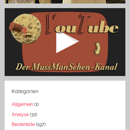
Kategorien
Allgemein
(1)
Analyse
(32)
Bestenliste
(197)