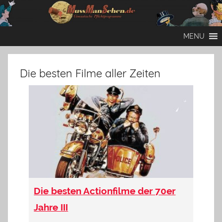
Zum
Inhalt
Mussmansehen
Cineastische
springen
MENU
Pflichtprogramme
Die besten Filme aller Zeiten
Die besten Actionfilme der 70er
Jahre III