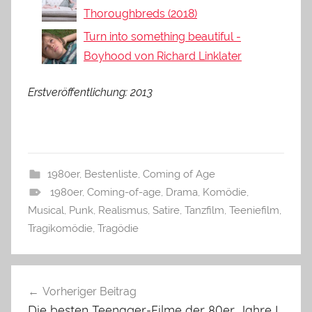
Thoroughbreds (2018)
Turn into something beautiful -
Boyhood von Richard Linklater
Erstveröffentlichung: 2013
1980er
,
Bestenliste
,
Coming of Age
1980er
,
Coming-of-age
,
Drama
,
Komödie
,
Musical
,
Punk
,
Realismus
,
Satire
,
Tanzfilm
,
Teeniefilm
,
Tragikomödie
,
Tragödie
Beitragsnavigation
Vorheriger Beitrag
Die besten Teenager-Filme der 80er Jahre I