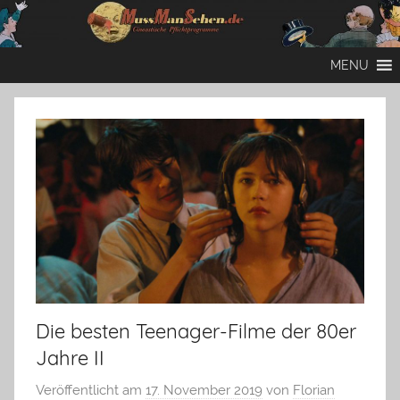
Zum
Inhalt
Mussmansehen
Cineastische
springen
MENU
Pflichtprogramme
Die besten Teenager-Filme der 80er
Jahre II
Veröffentlicht am
17. November 2019
von
Florian