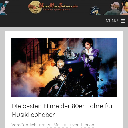
Zum
Inhalt
Mussmansehen
Cineastische
springen
MENU
Pflichtprogramme
Die besten Filme der 80er Jahre für
Musikliebhaber
Veröffentlicht am
20. Mai 2020
von
Florian