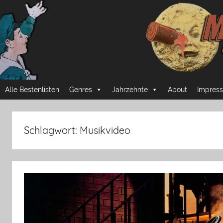
Zum
Inhalt
springen
Mussmansehen
Cineastische
Alle Bestenlisten
Genres
Jahrzehnte
About
Impress
Pflichtprogramme
Schlagwort:
Musikvideo