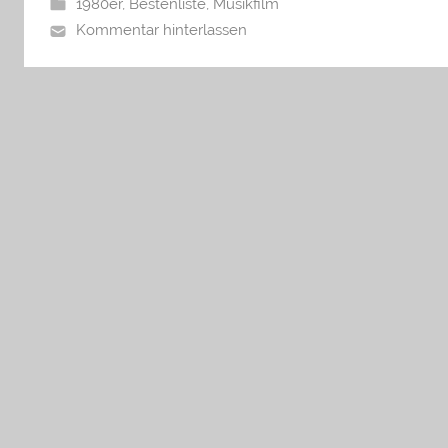
1980er
,
Bestenliste
,
Musikfilm
Kommentar hinterlassen