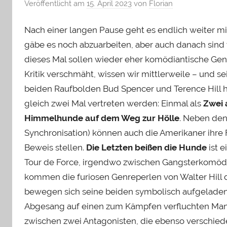
Veröffentlicht am
15. April 2023
von
Florian
Nach einer langen Pause geht es endlich weiter mit
gäbe es noch abzuarbeiten, aber auch danach sind
dieses Mal sollen wieder eher komödiantische Genr
Kritik verschmäht, wissen wir mittlerweile – und s
beiden Raufbolden Bud Spencer und Terence Hill ha
gleich zwei Mal vertreten werden: Einmal als
Zwei 
Himmelhunde auf dem Weg zur Hölle
. Neben den
Synchronisation) können auch die Amerikaner ihre
Beweis stellen.
Die Letzten beißen die Hunde
ist e
Tour de Force, irgendwo zwischen Gangsterkomödi
kommen die furiosen Genreperlen von Walter Hill
bewegen sich seine beiden symbolisch aufgeladene
Abgesang auf einen zum Kämpfen verfluchten Ma
zwischen zwei Antagonisten, die ebenso verschiede