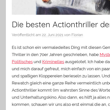
Die besten Actionthriller d
Veröffentlicht am
22. Juni 2021
von
Florian
Es ist schon ein vermaledeites Ding mit diesen Ge
Thriller in den 70er Jahren geschrieben, habe
Myst
Politisches
und
Kriminelles
ausgelotet. Ich habe da
und mich darauf gefreut, mich einfach von ein paa
und spaßigen Kloppereien berieseln zu lassen. Un
Rewatch gleich eine ganze Reihe vermeintlich unbeda
Actionthriller kommt (im wahrsten Sinne des Worte
und Unterhaltungskino. Also dann, es hilft ja alles 
kommen, schauen wir uns also erst einmal die an, 