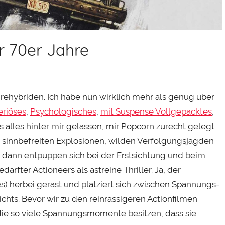
er 70er Jahre
nrehybriden. Ich habe nun wirklich mehr als genug über
eriöses
,
Psychologisches
,
mit Suspense Vollgepacktes
,
s alles hinter mir gelassen, mir Popcorn zurecht gelegt
r sinnbefreiten Explosionen, wilden Verfolgungsjagden
d dann entpuppen sich bei der Erstsichtung und beim
rfter Actioneers als astreine Thriller. Ja, der
s) herbei gerast und platziert sich zwischen Spannungs-
nichts. Bevor wir zu den reinrassigeren Actionfilmen
die so viele Spannungsmomente besitzen, dass sie