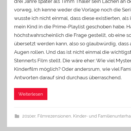
drei Jahre später als Timm Thaler sein Lachen an de
vorweg, ich kenne weder die Vorlage noch die Ser
wusste ich nicht einmal, dass diese existierten, als
mein Kind in die Prime-Playlist geschoben habe. Hä
höchstwahrscheinlich die Frage gestellt, ob eine s
übersetzt werden kann, also so glaubwürdig, dass 
Augen rollen. Und das ist nicht einmal die wichtigst
Stennerts Film stellt. Die wäre eher: Wie viel Myster
Kinderfilm möglich? Oder andersrum, wie viel Fami
Antworten darauf sind durchaus überraschend.
Weiterlesen
2010er
,
Filmrezensionen
,
Kinder- und Familienunterha