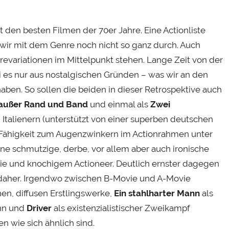
 den besten Filmen der 70er Jahre. Eine Actionliste
 wir mit dem Genre noch nicht so ganz durch. Auch
evariationen im Mittelpunkt stehen. Lange Zeit von der
ei es nur aus nostalgischen Gründen – was wir an den
ben. So sollen die beiden in dieser Retrospektive auch
außer Rand und Band
und einmal als
Zwei
 Italienern (unterstützt von einer superben deutschen
 Fähigkeit zum Augenzwinkern im Actionrahmen unter
ine schmutzige, derbe, vor allem aber auch ironische
e und knochigem Actioneer. Deutlich ernster dagegen
 daher. Irgendwo zwischen B-Movie und A-Movie
n, diffusen Erstlingswerke,
Ein stahlharter Mann
als
nn und
Driver
als existenzialistischer Zweikampf
n wie sich ähnlich sind.