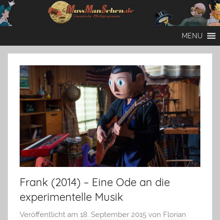
Zum
Inhalt
Mussmansehen
Cineastische
springen
MENU
Pflichtprogramme
Frank (2014) – Eine Ode an die
experimentelle Musik
Veröffentlicht am
18. September 2015
von
Florian