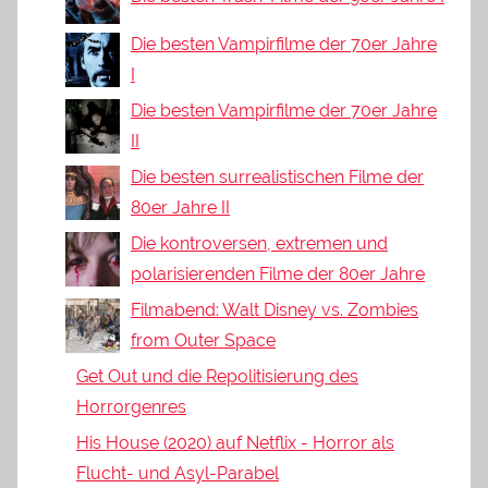
Die besten Vampirfilme der 70er Jahre
I
Die besten Vampirfilme der 70er Jahre
II
Die besten surrealistischen Filme der
80er Jahre II
Die kontroversen, extremen und
polarisierenden Filme der 80er Jahre
Filmabend: Walt Disney vs. Zombies
from Outer Space
Get Out und die Repolitisierung des
Horrorgenres
His House (2020) auf Netflix - Horror als
Flucht- und Asyl-Parabel