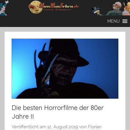
Zum
Inhalt
Mussmansehen
Cineastische
springen
MENU
Pflichtprogramme
Die besten Horrorfilme der 80er
Jahre II
Veröffentlicht am
12. August 2019
von
Florian