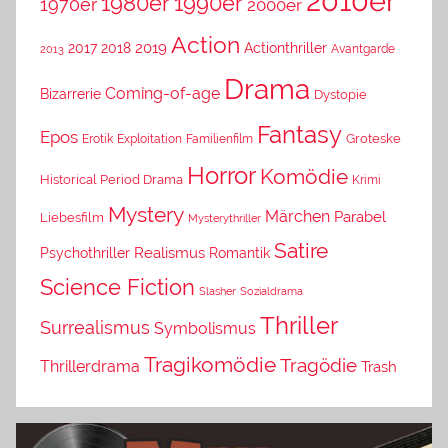
2010er
1980er
1990er
1970er
2000er
Action
2019
2017
2018
Actionthriller
Avantgarde
2013
Drama
Coming-of-age
Bizarrerie
Dystopie
Fantasy
Epos
Erotik
Exploitation
Groteske
Familienfilm
Horror
Komödie
Historical Period Drama
Krimi
Mystery
Märchen
Parabel
Liebesfilm
Mysterythriller
Satire
Psychothriller
Realismus
Romantik
Science Fiction
Slasher
Sozialdrama
Thriller
Surrealismus
Symbolismus
Tragikomödie
Tragödie
Thrillerdrama
Trash