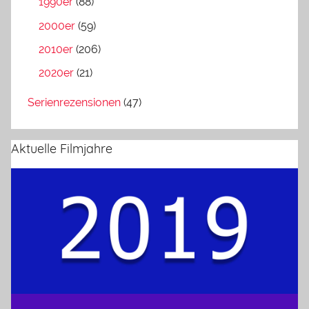
1990er
(88)
2000er
(59)
2010er
(206)
2020er
(21)
Serienrezensionen
(47)
Aktuelle Filmjahre