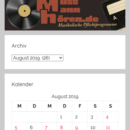
Archiv
Archiv
Kalender
August 2019
M
D
M
D
F
S
S
1
2
3
4
5
6
7
8
9
10
11