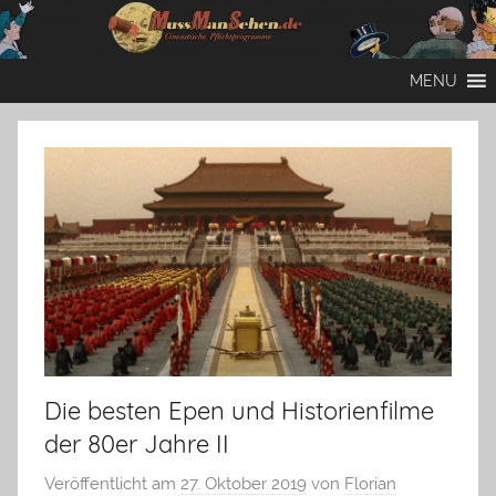
Zum
Inhalt
Mussmansehen
Cineastische
springen
MENU
Pflichtprogramme
Die besten Epen und Historienfilme
der 80er Jahre II
Veröffentlicht am
27. Oktober 2019
von
Florian