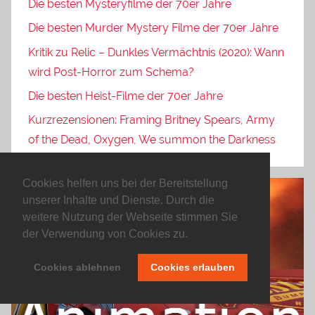
Die besten Mysteryfilme der 70er Jahre
Die besten Murder Mystery Filme der 70er Jahre
Kritik zu Relic – Dunkles Vermächtnis (2020): Wann
wird Post-Horror zum Schema?
Die besten Heist-Filme der 70er Jahre
Kurzrezensionen: Framing Britney Spears, Army
of the Dead, Oxygen, We summon the Darkness
Cookies helfen uns bei der Bereitstellung
unserer Inhalte und Dienste. Durch die
weitere Nutzung der Webseite stimmen Sie
der Verwendung von Cookies zu.
Cookies ablehnen
Cookies erlauben