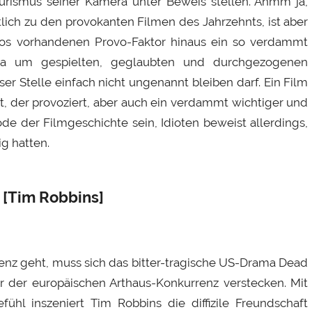
rismus seiner Kamera unter Beweis stellen. Ähmm ja,
tlich zu den provokanten Filmen des Jahrzehnts, ist aber
los vorhandenen Provo-Faktor hinaus ein so verdammt
ma um gespielten, geglaubten und durchgezogenen
er Stelle einfach nicht ungenannt bleiben darf. Ein Film
lt, der provoziert, aber auch ein verdammt wichtiger und
e der Filmgeschichte sein, Idioten beweist allerdings,
g hatten.
 [Tim Robbins]
z geht, muss sich das bitter-tragische US-Drama Dead
r der europäischen Arthaus-Konkurrenz verstecken. Mit
ühl inszeniert Tim Robbins die diffizile Freundschaft