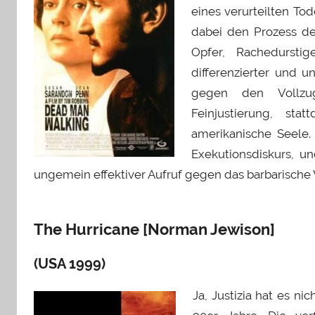
eines verurteilten To
dabei den Prozess des
Opfer, Rachedursti
differenzierter und u
gegen den Vollzug
Feinjustierung, sta
amerikanische Seele. 
Exekutionsdiskurs, 
ungemein effektiver Aufruf gegen das barbarische 
The Hurricane [Norman Jewison]
(USA 1999)
Ja, Justizia hat es n