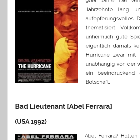
90er Jahre. Die ver
Jahrzehnte lang un
aufopferungsvolles 
thematisiert. Voll
unheimlich gute Spi
eigentlich damals 
Hurricane zwar mit 
unabhängig von der w
ein beeindruckend 
Botschaft.
Bad Lieutenant [Abel Ferrara]
(USA 1992)
Abel Ferrara? Hatten