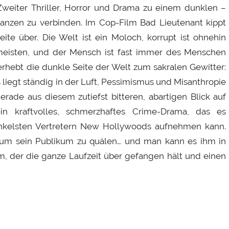
Zweiter Thriller, Horror und Drama zu einem dunklen –
Ganzen zu verbinden. Im Cop-Film Bad Lieutenant kippt
eite über. Die Welt ist ein Moloch, korrupt ist ohnehin
 meisten, und der Mensch ist fast immer des Menschen
erhebt die dunkle Seite der Welt zum sakralen Gewitter:
liegt ständig in der Luft, Pessimismus und Misanthropie
ade aus diesem zutiefst bitteren, abartigen Blick auf
in kraftvolles, schmerzhaftes Crime-Drama, das es
nkelsten Vertretern New Hollywoods aufnehmen kann.
es um sein Publikum zu quälen… und man kann es ihm in
lm, der die ganze Laufzeit über gefangen hält und einen