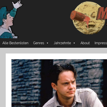
Zum
Inhalt
springen
Mussmansehen
Cineastische
Alle Bestenlisten
Genres
Jahrzehnte
About
Impress
Pflichtprogramme