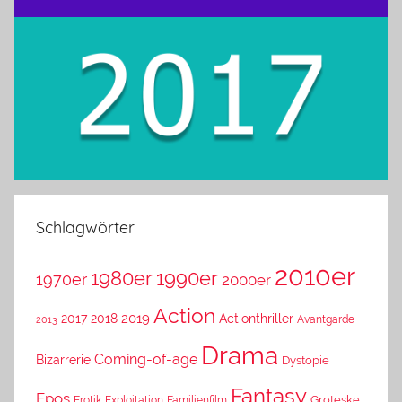
Schlagwörter
2010er
1980er
1990er
1970er
2000er
Action
2019
2017
2018
Actionthriller
Avantgarde
2013
Drama
Coming-of-age
Bizarrerie
Dystopie
Fantasy
Epos
Erotik
Exploitation
Groteske
Familienfilm