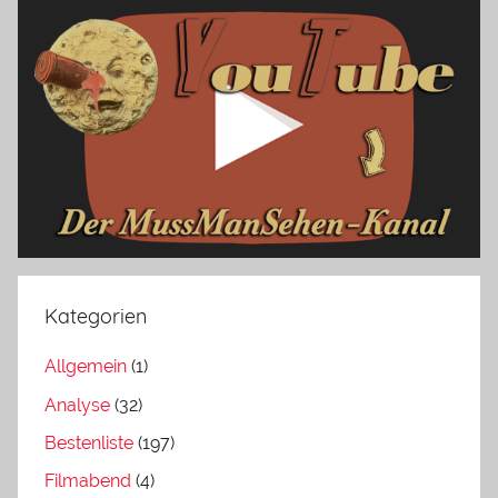
Kategorien
Allgemein
(1)
Analyse
(32)
Bestenliste
(197)
Filmabend
(4)