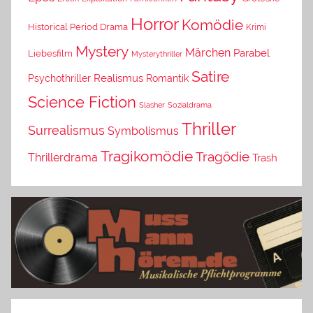
Horror
Komödie
Historical Period Drama
Krimi
Mystery
Märchen
Parabel
Liebesfilm
Mysterythriller
Satire
Psychothriller
Realismus
Romantik
Science Fiction
Slasher
Sozialdrama
Thriller
Surrealismus
Symbolismus
Tragikomödie
Tragödie
Thrillerdrama
Trash