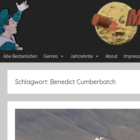
Zum
Inhalt
springen
Mussmansehen
Cineastische
Alle Bestenlisten
Genres
Jahrzehnte
About
Impress
Pflichtprogramme
Schlagwort:
Benedict Cumberbatch