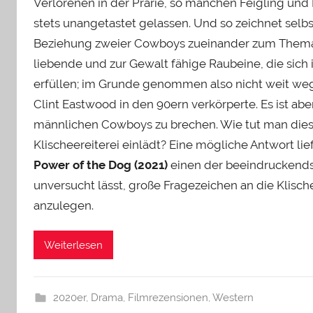
Verlorenen in der Prärie, so manchen Feigling und
stets unangetastet gelassen. Und so zeichnet selbs
Beziehung zweier Cowboys zueinander zum Thema h
liebende und zur Gewalt fähige Raubeine, die sich 
erfüllen; im Grunde genommen also nicht weit we
Clint Eastwood in den 90ern verkörperte. Es ist abe
männlichen Cowboys zu brechen. Wie tut man die
Klischeereiterei einlädt? Eine mögliche Antwort li
Power of the Dog (2021)
einen der beeindruckendst
unversucht lässt, große Fragezeichen an die Klisch
anzulegen.
Weiterlesen
2020er
,
Drama
,
Filmrezensionen
,
Western