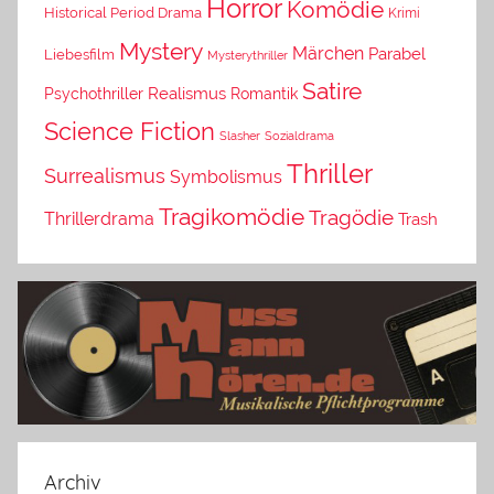
Horror
Komödie
Historical Period Drama
Krimi
Mystery
Märchen
Parabel
Liebesfilm
Mysterythriller
Satire
Psychothriller
Realismus
Romantik
Science Fiction
Slasher
Sozialdrama
Thriller
Surrealismus
Symbolismus
Tragikomödie
Tragödie
Thrillerdrama
Trash
Archiv