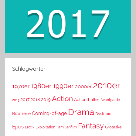
Schlagwörter
2010er
1980er
1990er
1970er
2000er
Action
2019
2017
2018
Actionthriller
Avantgarde
2013
Drama
Coming-of-age
Bizarrerie
Dystopie
Fantasy
Epos
Erotik
Exploitation
Groteske
Familienfilm