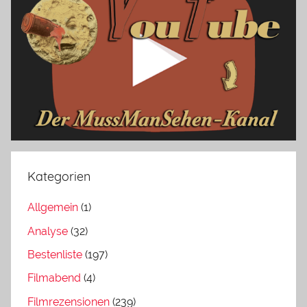
Kategorien
Allgemein
(1)
Analyse
(32)
Bestenliste
(197)
Filmabend
(4)
Filmrezensionen
(239)