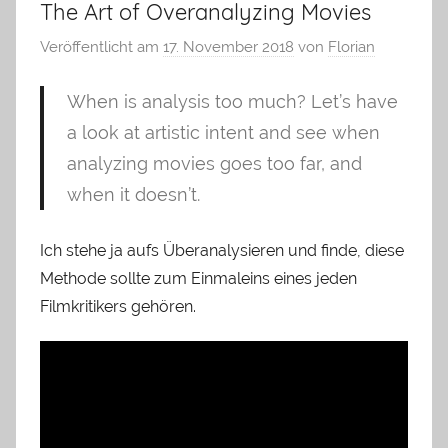
The Art of Overanalyzing Movies
Veröffentlicht am
17. November 2018
von
Florian
When is analysis too much? Let’s have
a look at artistic intent and see when
analyzing movies goes too far, and
when it doesn’t.
Ich stehe ja aufs Überanalysieren und finde, diese
Methode sollte zum Einmaleins eines jeden
Filmkritikers gehören.