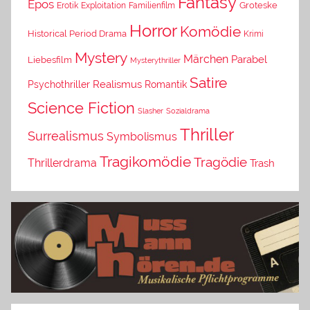
Fantasy
Epos
Erotik
Exploitation
Groteske
Familienfilm
Horror
Komödie
Historical Period Drama
Krimi
Mystery
Märchen
Parabel
Liebesfilm
Mysterythriller
Satire
Psychothriller
Realismus
Romantik
Science Fiction
Slasher
Sozialdrama
Thriller
Surrealismus
Symbolismus
Tragikomödie
Tragödie
Thrillerdrama
Trash