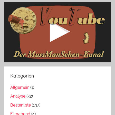
Kategorien
Allgemein
(1)
Analyse
(32)
Bestenliste
(197)
Filmabend
(4)