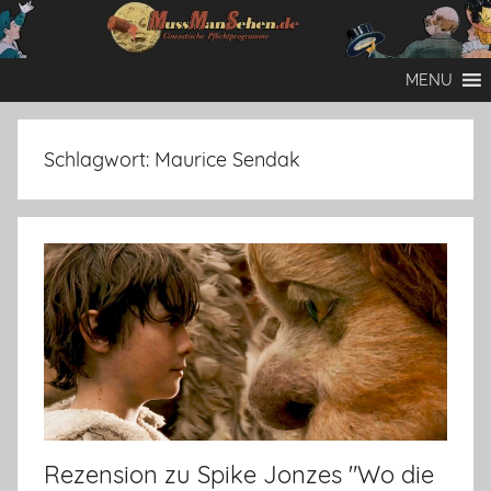
Zum
Inhalt
Mussmansehen
Cineastische
springen
MENU
Pflichtprogramme
Schlagwort:
Maurice Sendak
Rezension zu Spike Jonzes "Wo die