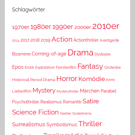
Schlagwörter
2010er
1980er
1990er
1970er
2000er
Action
2019
2017
2018
Actionthriller
Avantgarde
2013
Drama
Coming-of-age
Bizarrerie
Dystopie
Fantasy
Epos
Erotik
Exploitation
Groteske
Familienfilm
Horror
Komödie
Historical Period Drama
Krimi
Mystery
Märchen
Parabel
Liebesfilm
Mysterythriller
Satire
Psychothriller
Realismus
Romantik
Science Fiction
Slasher
Sozialdrama
Thriller
Surrealismus
Symbolismus