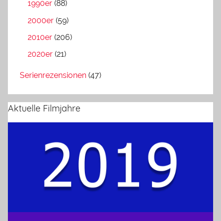
1990er
(88)
2000er
(59)
2010er
(206)
2020er
(21)
Serienrezensionen
(47)
Aktuelle Filmjahre