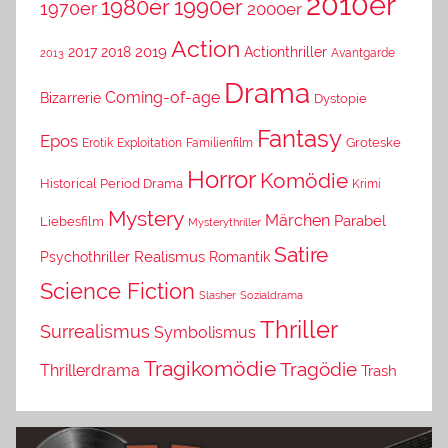
2010er
1980er
1990er
1970er
2000er
Action
2019
2017
2018
Actionthriller
Avantgarde
2013
Drama
Coming-of-age
Bizarrerie
Dystopie
Fantasy
Epos
Erotik
Exploitation
Groteske
Familienfilm
Horror
Komödie
Historical Period Drama
Krimi
Mystery
Märchen
Parabel
Liebesfilm
Mysterythriller
Satire
Psychothriller
Realismus
Romantik
Science Fiction
Slasher
Sozialdrama
Thriller
Surrealismus
Symbolismus
Tragikomödie
Tragödie
Thrillerdrama
Trash