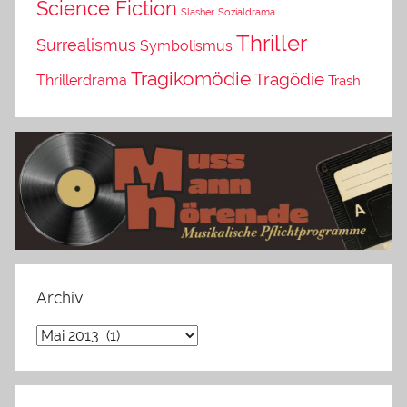
Science Fiction
Slasher
Sozialdrama
Thriller
Surrealismus
Symbolismus
Tragikomödie
Tragödie
Thrillerdrama
Trash
Archiv
Archiv