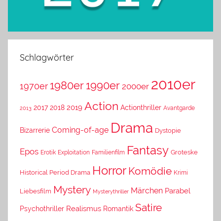
Schlagwörter
2010er
1980er
1990er
1970er
2000er
Action
2019
2017
2018
Actionthriller
Avantgarde
2013
Drama
Coming-of-age
Bizarrerie
Dystopie
Fantasy
Epos
Erotik
Exploitation
Groteske
Familienfilm
Horror
Komödie
Historical Period Drama
Krimi
Mystery
Märchen
Parabel
Liebesfilm
Mysterythriller
Satire
Psychothriller
Realismus
Romantik