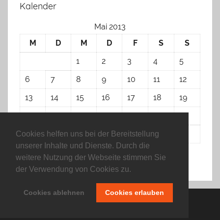
Kalender
Mai 2013
M
D
M
D
F
S
S
1
2
3
4
5
6
7
8
9
10
11
12
13
14
15
16
17
18
19
20
21
22
23
24
25
26
27
28
29
30
31
Cookies helfen uns bei der Bereitstellung
unserer Inhalte und Dienste. Durch die
weitere Nutzung der Webseite stimmen Sie
« Apr.
Juli »
der Verwendung von Cookies zu.
Cookies ablehnen
Cookies erlauben
Erstellt mit
WordPress
und
Donovan
.