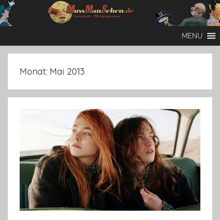
Zum
Inhalt
Mussmansehen
Cineastische
springen
MENU
Pflichtprogramme
Monat:
Mai 2013