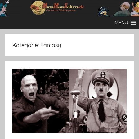
Zum
Inhalt
Mussmansehen
Cineastische
springen
MENU
Pflichtprogramme
Kategorie:
Fantasy