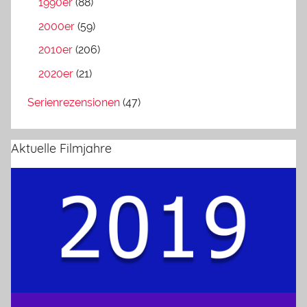
1990er
(88)
2000er
(59)
2010er
(206)
2020er
(21)
Serienrezensionen
(47)
Aktuelle Filmjahre