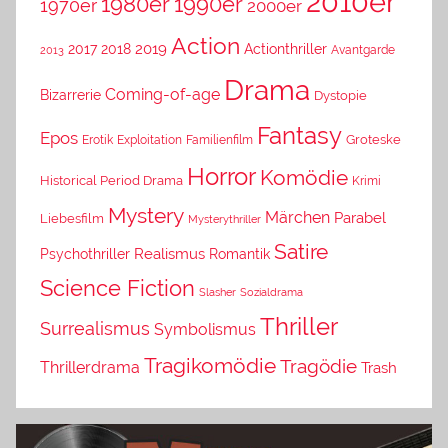
2010er
1980er
1990er
1970er
2000er
Action
2019
2017
2018
Actionthriller
Avantgarde
2013
Drama
Coming-of-age
Bizarrerie
Dystopie
Fantasy
Epos
Erotik
Exploitation
Groteske
Familienfilm
Horror
Komödie
Historical Period Drama
Krimi
Mystery
Märchen
Parabel
Liebesfilm
Mysterythriller
Satire
Psychothriller
Realismus
Romantik
Science Fiction
Slasher
Sozialdrama
Thriller
Surrealismus
Symbolismus
Tragikomödie
Tragödie
Thrillerdrama
Trash