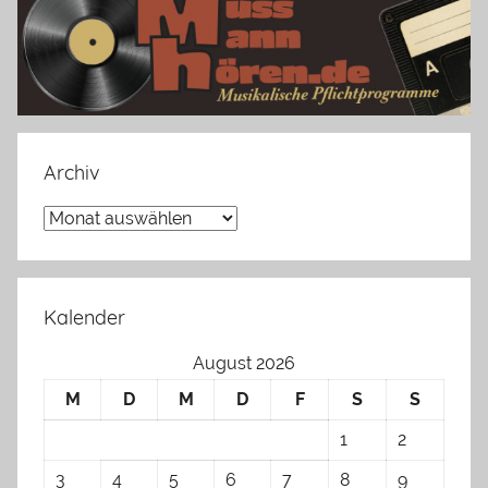
Archiv
Archiv
Kalender
August 2026
M
D
M
D
F
S
S
1
2
3
4
5
6
7
8
9