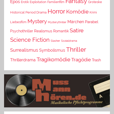
Fantasy
Epos
Erotik
Exploitation
Groteske
Familienfilm
Horror
Komödie
Historical Period Drama
Krimi
Mystery
Märchen
Parabel
Liebesfilm
Mysterythriller
Satire
Psychothriller
Realismus
Romantik
Science Fiction
Slasher
Sozialdrama
Thriller
Surrealismus
Symbolismus
Tragikomödie
Tragödie
Thrillerdrama
Trash