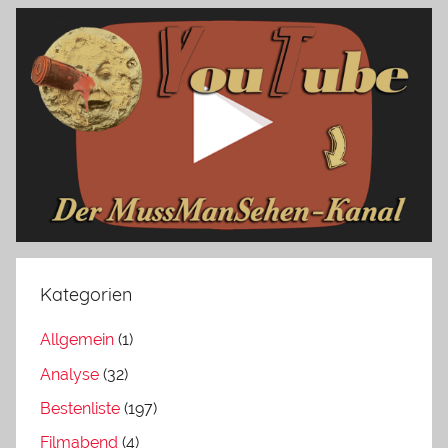
Kategorien
Allgemein
(1)
Analyse
(32)
Bestenliste
(197)
Filmabend
(4)