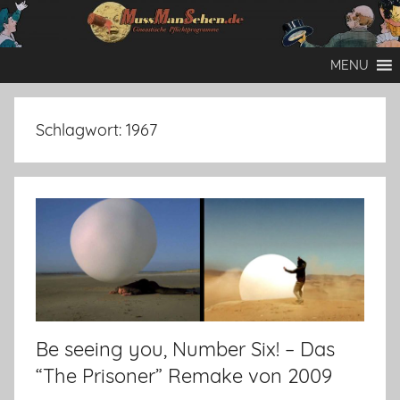
Zum
Inhalt
Mussmansehen
Cineastische
springen
MENU
Pflichtprogramme
Schlagwort:
1967
Be seeing you, Number Six! – Das
“The Prisoner” Remake von 2009