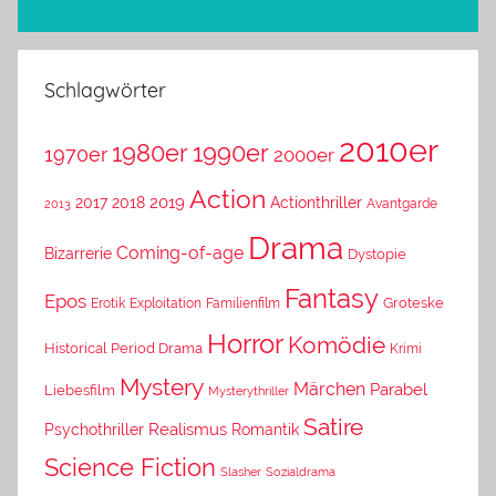
Schlagwörter
2010er
1980er
1990er
1970er
2000er
Action
2019
2017
2018
Actionthriller
Avantgarde
2013
Drama
Coming-of-age
Bizarrerie
Dystopie
Fantasy
Epos
Erotik
Exploitation
Groteske
Familienfilm
Horror
Komödie
Historical Period Drama
Krimi
Mystery
Märchen
Parabel
Liebesfilm
Mysterythriller
Satire
Psychothriller
Realismus
Romantik
Science Fiction
Slasher
Sozialdrama