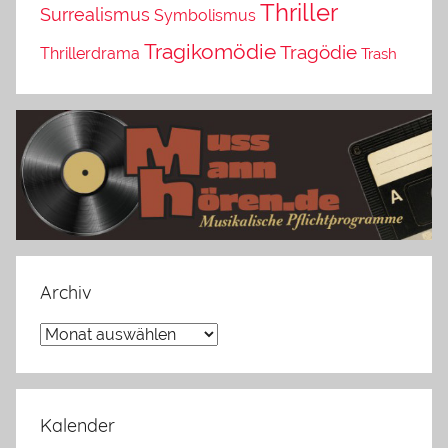
Thriller
Surrealismus
Symbolismus
Tragikomödie
Tragödie
Thrillerdrama
Trash
Archiv
Archiv
Kalender