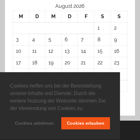
August 2026
M
D
M
D
F
S
S
1
2
3
4
5
6
7
8
9
10
11
12
13
14
15
16
17
18
19
20
21
22
23
24
25
26
27
28
29
30
31
Cookies helfen uns bei der Bereitstellung
unserer Inhalte und Dienste. Durch die
weitere Nutzung der Webseite stimmen Sie
« Apr.
der Verwendung von Cookies zu.
Cookies ablehnen
Cookies erlauben
Erstellt mit
WordPress
und
Donovan
.