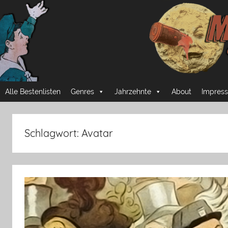
Zum
Inhalt
springen
Mussmansehen
Cineastische
Alle Bestenlisten
Genres
Jahrzehnte
About
Impress
Pflichtprogramme
Schlagwort:
Avatar