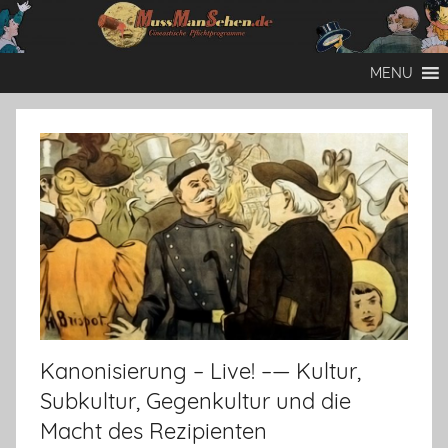
Zum
Inhalt
Mussmansehen
Cineastische
springen
MENU
Pflichtprogramme
Kanonisierung – Live! –— Kultur,
Subkultur, Gegenkultur und die
Macht des Rezipienten