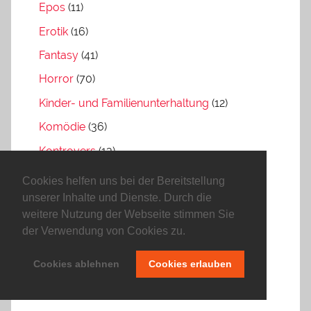
Epos
(11)
Erotik
(16)
Fantasy
(41)
Horror
(70)
Kinder- und Familienunterhaltung
(12)
Komödie
(36)
Kontrovers
(13)
Kriegsfilm
(8)
Cookies helfen uns bei der Bereitstellung
unserer Inhalte und Dienste. Durch die
Liebesfilm
(14)
weitere Nutzung der Webseite stimmen Sie
Literaturverfilmung
(4)
der Verwendung von Cookies zu.
Musikfilm
(10)
Cookies ablehnen
Cookies erlauben
Mystery
(30)
Science Fiction
(40)