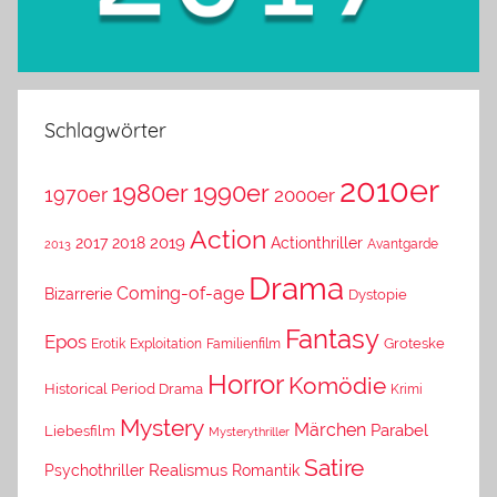
Schlagwörter
2010er
1980er
1990er
1970er
2000er
Action
2019
2017
2018
Actionthriller
Avantgarde
2013
Drama
Coming-of-age
Bizarrerie
Dystopie
Fantasy
Epos
Erotik
Exploitation
Groteske
Familienfilm
Horror
Komödie
Historical Period Drama
Krimi
Mystery
Märchen
Parabel
Liebesfilm
Mysterythriller
Satire
Psychothriller
Realismus
Romantik