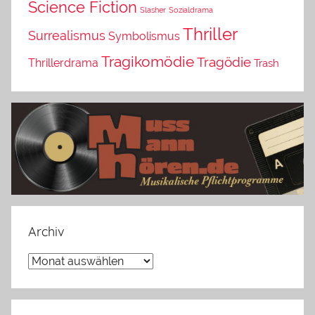
Science Fiction
Slasher
Sozialdrama
Thriller
Surrealismus
Symbolismus
Tragikomödie
Tragödie
Thrillerdrama
Trash
Archiv
Archiv