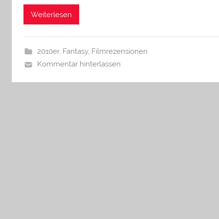
Weiterlesen
2010er
,
Fantasy
,
Filmrezensionen
Kommentar hinterlassen