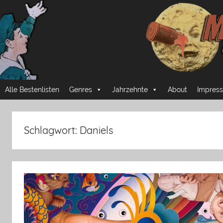
Zum
Inhalt
springen
Mussmansehen
Cineastische
Alle Bestenlisten
Genres
Jahrzehnte
About
Impress
Pflichtprogramme
Schlagwort:
Daniels