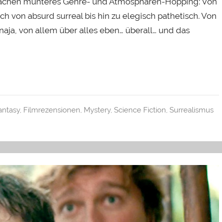
 machen munteres Genre- und Atmosphären-Hopping: Von
 von absurd surreal bis hin zu elegisch pathetisch. Von
 naja, von allem über alles eben… überall… und das
antasy
,
Filmrezensionen
,
Mystery
,
Science Fiction
,
Surrealismus