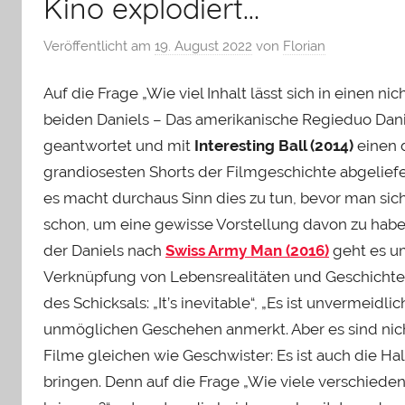
Kino explodiert…
Veröffentlicht am
19. August 2022
von
Florian
Auf die Frage „Wie viel Inhalt lässt sich in einen 
beiden Daniels – Das amerikanische Regieduo Danie
geantwortet und mit
Interesting Ball (2014)
einen d
grandiosesten Shorts der Filmgeschichte abgeliefe
es macht durchaus Sinn dies zu tun, bevor man sic
schon, um eine gewisse Vorstellung davon zu habe
der Daniels nach
Swiss Army Man (2016)
geht es um
Verknüpfung von Lebensrealitäten und Geschicht
des Schicksals: „It’s inevitable“, „Es ist unvermeidli
unmöglichen Geschehen anmerkt. Aber es sind nich
Filme gleichen wie Geschwister: Es ist auch die Ha
bringen. Denn auf die Frage „Wie viele verschied