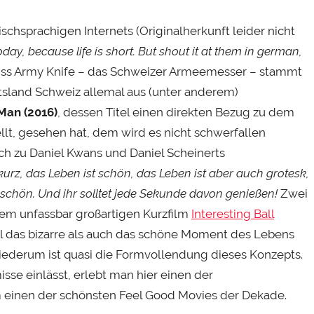
chsprachigen Internets (Originalherkunft leider nicht
day, because life is short. But shout it at them in german,
wiss Army Knife – das Schweizer Armeemesser – stammt
tsland Schweiz allemal aus (unter anderem)
Man (2016)
, dessen Titel einen direkten Bezug zu dem
lt, gesehen hat, dem wird es nicht schwerfallen
h zu Daniel Kwans und Daniel Scheinerts
kurz, das Leben ist schön, das Leben ist aber auch grotesk,
 schön. Und ihr solltet jede Sekunde davon genießen!
Zwei
 dem unfassbar großartigen Kurzfilm
Interesting Ball
ohl das bizarre als auch das schöne Moment des Lebens
ederum ist quasi die Formvollendung dieses Konzepts.
sse einlässt, erlebt man hier einen der
 einen der schönsten Feel Good Movies der Dekade.