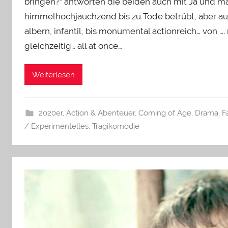
bringen?“ antworten die beiden auch mit Ja und
himmelhochjauchzend bis zu Tode betrübt, aber auch
albern, infantil, bis monumental actionreich… von ….
gleichzeitig… all at once…
Weiterlesen
2020er
,
Action & Abenteuer
,
Coming of Age
,
Drama
,
F
/ Experimentelles
,
Tragikomödie