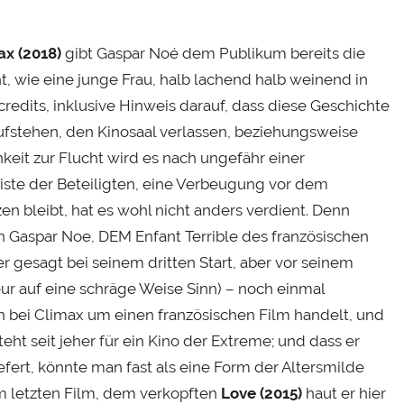
ax (2018)
gibt Gaspar Noé dem Publikum bereits die
, wie eine junge Frau, halb lachend halb weinend in
credits, inklusive Hinweis darauf, dass diese Geschichte
 aufstehen, den Kinosaal verlassen, beziehungsweise
hkeit zur Flucht wird es nach ungefähr einer
iste der Beteiligten, eine Verbeugung vor dem
n bleibt, hat es wohl nicht anders verdient. Denn
n Gaspar Noe, DEM Enfant Terrible des französischen
 gesagt bei seinem dritten Start, aber vor seinem
ur auf eine schräge Weise Sinn) – noch einmal
ich bei Climax um einen französischen Film handelt, und
teht seit jeher für ein Kino der Extreme; und dass er
efert, könnte man fast als eine Form der Altersmilde
em letzten Film, dem verkopften
Love (2015)
haut er hier