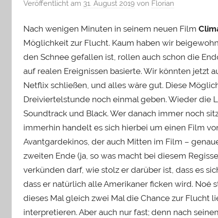
Veröffentlicht am
31. August 2019
von
Florian
Nach wenigen Minuten in seinem neuen Film
Clim
Möglichkeit zur Flucht. Kaum haben wir beigewohnt
den Schnee gefallen ist, rollen auch schon die End
auf realen Ereignissen basierte. Wir könnten jetzt
Netflix schließen, und alles wäre gut. Diese Möglic
Dreiviertelstunde noch einmal geben. Wieder die L
Soundtrack und Black. Wer danach immer noch sitze
immerhin handelt es sich hierbei um einen Film vo
Avantgardekinos, der auch Mitten im Film – genauer
zweiten Ende (ja, so was macht bei diesem Regisse
verkünden darf, wie stolz er darüber ist, dass es s
dass er natürlich alle Amerikaner ficken wird. Noé s
dieses Mal gleich zwei Mal die Chance zur Flucht li
interpretieren. Aber auch nur fast; denn nach sein