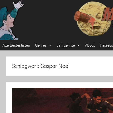
Zum
Inhalt
springen
Mussmansehen
Cineastische
Alle Bestenlisten
Genres
Jahrzehnte
About
Impress
Pflichtprogramme
Schlagwort:
Gaspar Noé