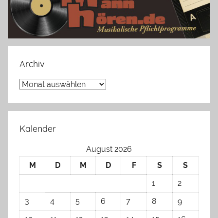
Archiv
Archiv
Kalender
August 2026
M
D
M
D
F
S
S
1
2
3
4
5
6
7
8
9