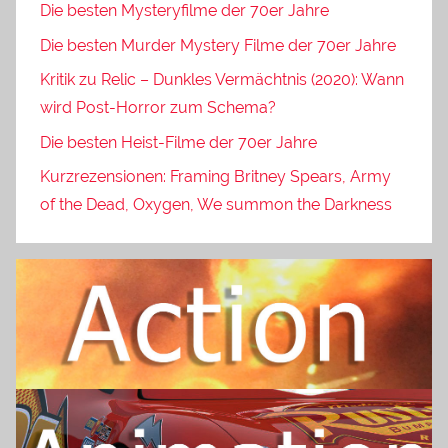
Die besten Mysteryfilme der 70er Jahre
Die besten Murder Mystery Filme der 70er Jahre
Kritik zu Relic – Dunkles Vermächtnis (2020): Wann
wird Post-Horror zum Schema?
Die besten Heist-Filme der 70er Jahre
Kurzrezensionen: Framing Britney Spears, Army
of the Dead, Oxygen, We summon the Darkness