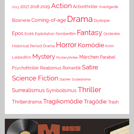
Action
2019
2017
2018
Actionthriller
Avantgarde
2013
Drama
Coming-of-age
Bizarrerie
Dystopie
Fantasy
Epos
Erotik
Exploitation
Groteske
Familienfilm
Horror
Komödie
Historical Period Drama
Krimi
Mystery
Märchen
Parabel
Liebesfilm
Mysterythriller
Satire
Psychothriller
Realismus
Romantik
Science Fiction
Slasher
Sozialdrama
Thriller
Surrealismus
Symbolismus
Tragikomödie
Tragödie
Thrillerdrama
Trash