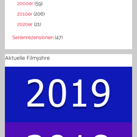
2000er
(59)
2010er
(206)
2020er
(21)
Serienrezensionen
(47)
Aktuelle Filmjahre