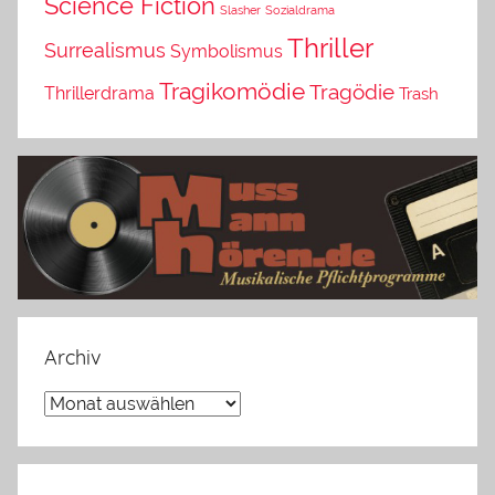
Science Fiction
Slasher
Sozialdrama
Thriller
Surrealismus
Symbolismus
Tragikomödie
Tragödie
Thrillerdrama
Trash
Archiv
Archiv