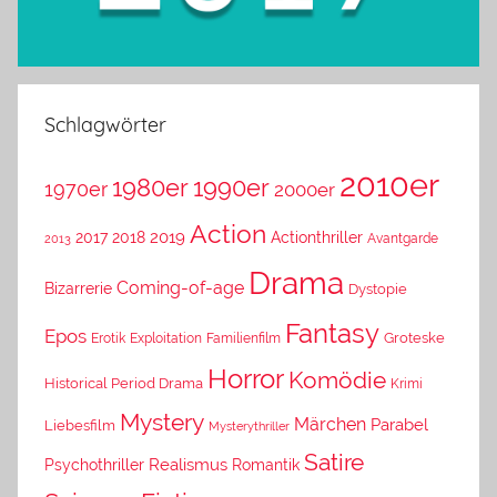
Schlagwörter
2010er
1980er
1990er
1970er
2000er
Action
2019
2017
2018
Actionthriller
Avantgarde
2013
Drama
Coming-of-age
Bizarrerie
Dystopie
Fantasy
Epos
Erotik
Exploitation
Groteske
Familienfilm
Horror
Komödie
Historical Period Drama
Krimi
Mystery
Märchen
Parabel
Liebesfilm
Mysterythriller
Satire
Psychothriller
Realismus
Romantik