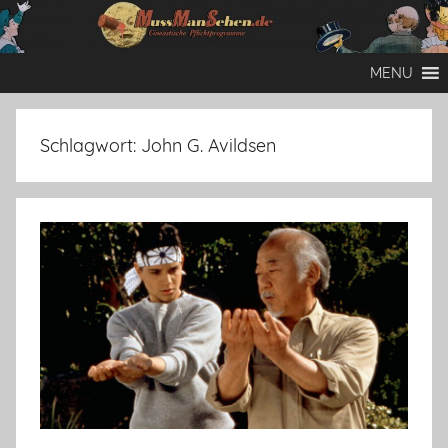
Zum
Inhalt
Mussmansehen
Cineastische
springen
MENU
Pflichtprogramme
Schlagwort:
John G. Avildsen