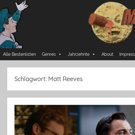
Zum
Inhalt
springen
Mussmansehen
Cineastische
Alle Bestenlisten
Genres
Jahrzehnte
About
Impress
Pflichtprogramme
Schlagwort:
Matt Reeves