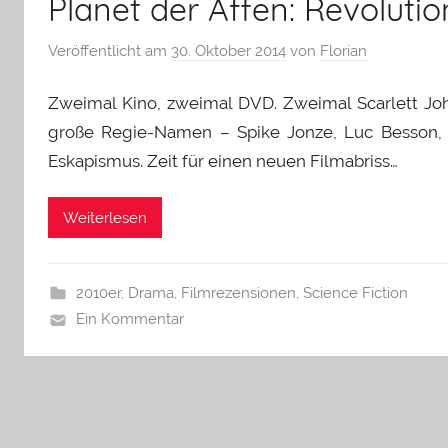
Planet der Affen: Revolutio
Veröffentlicht am
30. Oktober 2014
von
Florian
Zweimal Kino, zweimal DVD. Zweimal Scarlett Joha
große Regie-Namen – Spike Jonze, Luc Besson, 
Eskapismus. Zeit für einen neuen Filmabriss…
Weiterlesen
2010er
,
Drama
,
Filmrezensionen
,
Science Fiction
Ein Kommentar