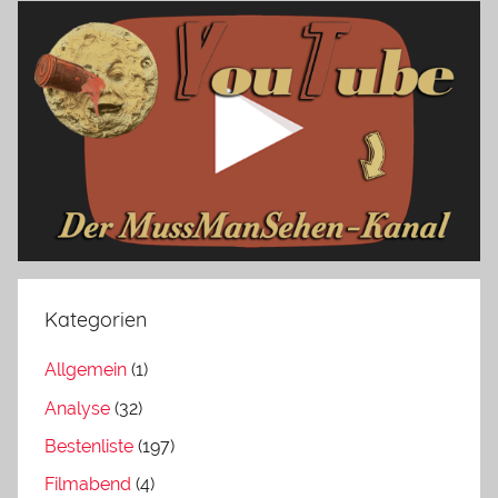
Kategorien
Allgemein
(1)
Analyse
(32)
Bestenliste
(197)
Filmabend
(4)