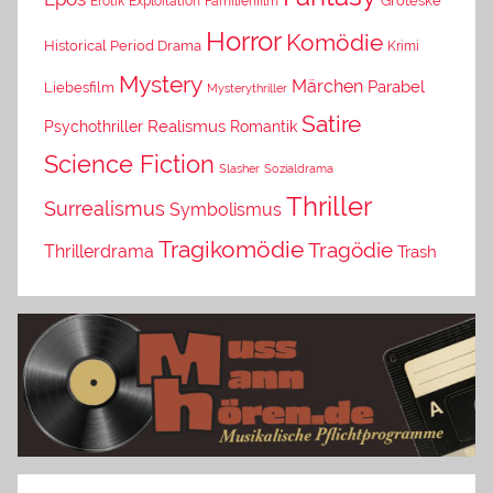
Erotik
Exploitation
Groteske
Familienfilm
Horror
Komödie
Historical Period Drama
Krimi
Mystery
Märchen
Parabel
Liebesfilm
Mysterythriller
Satire
Psychothriller
Realismus
Romantik
Science Fiction
Slasher
Sozialdrama
Thriller
Surrealismus
Symbolismus
Tragikomödie
Tragödie
Thrillerdrama
Trash