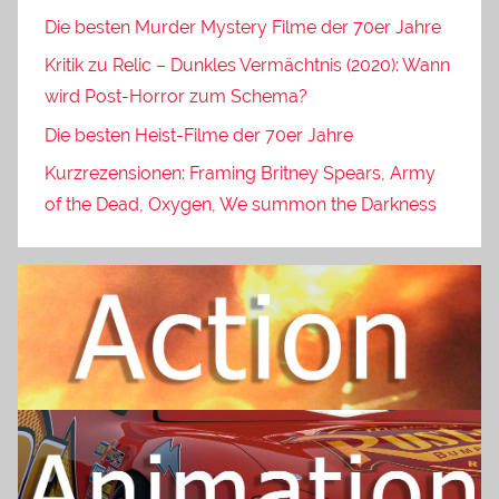
Die besten Murder Mystery Filme der 70er Jahre
Kritik zu Relic – Dunkles Vermächtnis (2020): Wann
wird Post-Horror zum Schema?
Die besten Heist-Filme der 70er Jahre
Kurzrezensionen: Framing Britney Spears, Army
of the Dead, Oxygen, We summon the Darkness