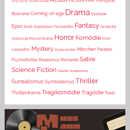
2019
2017
2018
Actionthriller
Avantgarde
2013
Drama
Coming-of-age
Bizarrerie
Dystopie
Fantasy
Epos
Erotik
Exploitation
Groteske
Familienfilm
Horror
Komödie
Historical Period Drama
Krimi
Mystery
Märchen
Parabel
Liebesfilm
Mysterythriller
Satire
Psychothriller
Realismus
Romantik
Science Fiction
Slasher
Sozialdrama
Thriller
Surrealismus
Symbolismus
Tragikomödie
Tragödie
Thrillerdrama
Trash