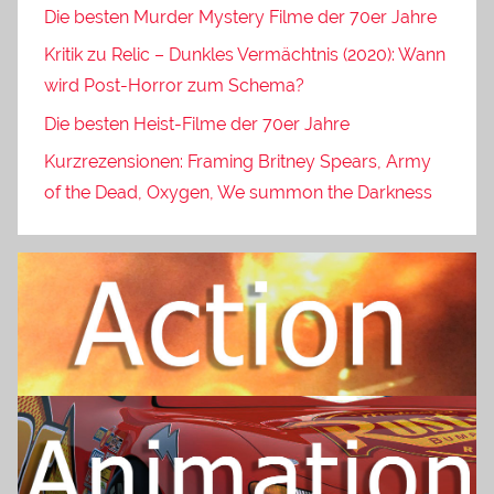
Die besten Murder Mystery Filme der 70er Jahre
Kritik zu Relic – Dunkles Vermächtnis (2020): Wann
wird Post-Horror zum Schema?
Die besten Heist-Filme der 70er Jahre
Kurzrezensionen: Framing Britney Spears, Army
of the Dead, Oxygen, We summon the Darkness