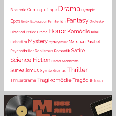
Drama
Coming-of-age
Bizarrerie
Dystopie
Fantasy
Epos
Erotik
Exploitation
Groteske
Familienfilm
Horror
Komödie
Historical Period Drama
Krimi
Mystery
Märchen
Parabel
Liebesfilm
Mysterythriller
Satire
Psychothriller
Realismus
Romantik
Science Fiction
Slasher
Sozialdrama
Thriller
Surrealismus
Symbolismus
Tragikomödie
Tragödie
Thrillerdrama
Trash