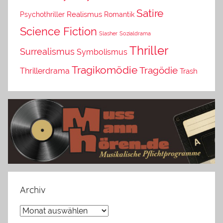
Satire
Psychothriller
Realismus
Romantik
Science Fiction
Slasher
Sozialdrama
Thriller
Surrealismus
Symbolismus
Tragikomödie
Tragödie
Thrillerdrama
Trash
Archiv
Archiv