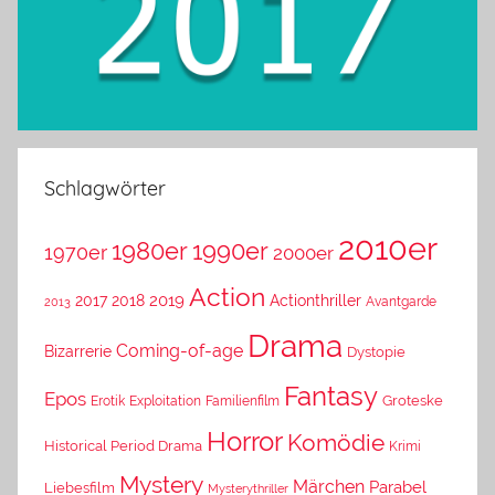
Schlagwörter
2010er
1980er
1990er
1970er
2000er
Action
2019
2017
2018
Actionthriller
Avantgarde
2013
Drama
Coming-of-age
Bizarrerie
Dystopie
Fantasy
Epos
Erotik
Exploitation
Groteske
Familienfilm
Horror
Komödie
Historical Period Drama
Krimi
Mystery
Märchen
Parabel
Liebesfilm
Mysterythriller