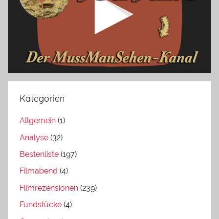
Kategorien
Allgemein
(1)
Analyse
(32)
Bestenliste
(197)
Filmabend
(4)
Filmrezensionen
(239)
Fundstücke
(4)