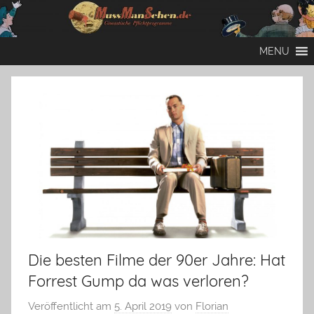
Zum
Inhalt
Mussmansehen
Cineastische
springen
MENU
Pflichtprogramme
Die besten Filme der 90er Jahre: Hat
Forrest Gump da was verloren?
Veröffentlicht am
5. April 2019
von
Florian