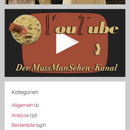
Kategorien
Allgemein
(1)
Analyse
(32)
Bestenliste
(197)