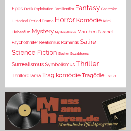
Fantasy
Epos
Erotik
Exploitation
Groteske
Familienfilm
Horror
Komödie
Historical Period Drama
Krimi
Mystery
Märchen
Parabel
Liebesfilm
Mysterythriller
Satire
Psychothriller
Realismus
Romantik
Science Fiction
Slasher
Sozialdrama
Thriller
Surrealismus
Symbolismus
Tragikomödie
Tragödie
Thrillerdrama
Trash