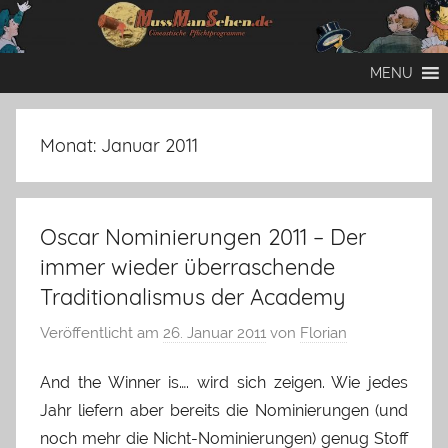
Zum
Inhalt
Mussmansehen
Cineastische
springen
MENU
Pflichtprogramme
Monat:
Januar 2011
Oscar Nominierungen 2011 – Der
immer wieder überraschende
Traditionalismus der Academy
Veröffentlicht am
26. Januar 2011
von
Florian
And the Winner is…. wird sich zeigen. Wie jedes
Jahr liefern aber bereits die Nominierungen (und
noch mehr die Nicht-Nominierungen) genug Stoff