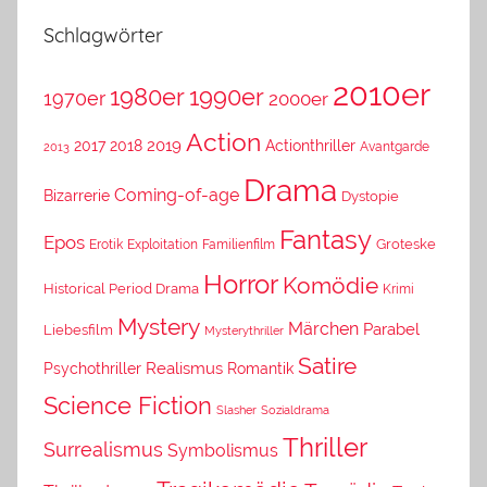
Schlagwörter
2010er
1980er
1990er
1970er
2000er
Action
2019
2017
2018
Actionthriller
Avantgarde
2013
Drama
Coming-of-age
Bizarrerie
Dystopie
Fantasy
Epos
Erotik
Exploitation
Groteske
Familienfilm
Horror
Komödie
Historical Period Drama
Krimi
Mystery
Märchen
Parabel
Liebesfilm
Mysterythriller
Satire
Psychothriller
Realismus
Romantik
Science Fiction
Slasher
Sozialdrama
Thriller
Surrealismus
Symbolismus