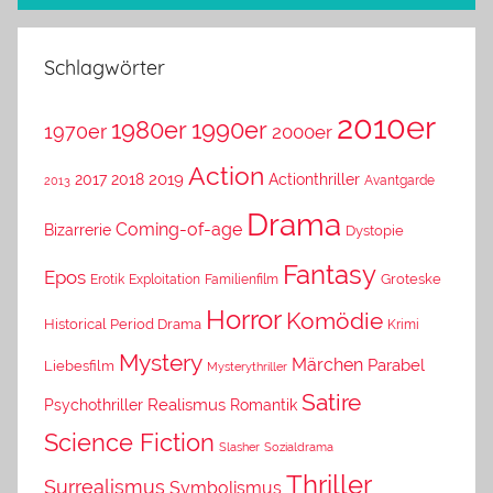
Schlagwörter
2010er
1980er
1990er
1970er
2000er
Action
2019
2017
2018
Actionthriller
Avantgarde
2013
Drama
Coming-of-age
Bizarrerie
Dystopie
Fantasy
Epos
Erotik
Exploitation
Groteske
Familienfilm
Horror
Komödie
Historical Period Drama
Krimi
Mystery
Märchen
Parabel
Liebesfilm
Mysterythriller
Satire
Psychothriller
Realismus
Romantik
Science Fiction
Slasher
Sozialdrama
Thriller
Surrealismus
Symbolismus