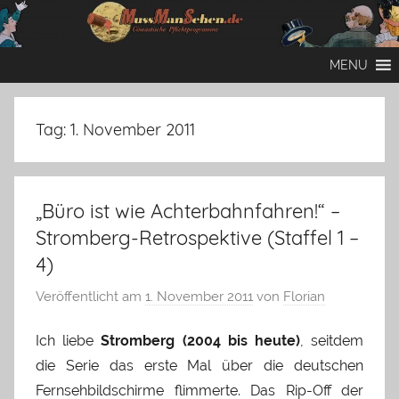
Zum
Inhalt
Mussmansehen
Cineastische
springen
MENU
Pflichtprogramme
Tag:
1. November 2011
„Büro ist wie Achterbahnfahren!“ –
Stromberg-Retrospektive (Staffel 1 –
4)
Veröffentlicht am
1. November 2011
von
Florian
Ich liebe
Stromberg (2004 bis heute)
, seitdem
die Serie das erste Mal über die deutschen
Fernsehbildschirme flimmerte. Das Rip-Off der