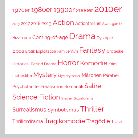
2010er
1980er
1990er
1970er
2000er
Action
2019
2017
2018
Actionthriller
Avantgarde
2013
Drama
Coming-of-age
Bizarrerie
Dystopie
Fantasy
Epos
Erotik
Exploitation
Groteske
Familienfilm
Horror
Komödie
Historical Period Drama
Krimi
Mystery
Märchen
Parabel
Liebesfilm
Mysterythriller
Satire
Psychothriller
Realismus
Romantik
Science Fiction
Slasher
Sozialdrama
Thriller
Surrealismus
Symbolismus
Tragikomödie
Tragödie
Thrillerdrama
Trash