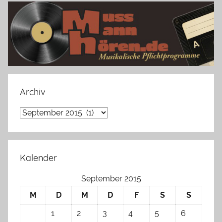
Archiv
Archiv
Kalender
September 2015
M
D
M
D
F
S
S
1
2
3
4
5
6