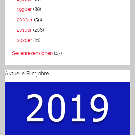
1990er
(88)
2000er
(59)
2010er
(206)
2020er
(21)
Serienrezensionen
(47)
Aktuelle Filmjahre