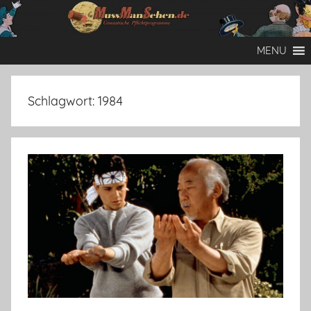
Zum
Inhalt
Mussmansehen
Cineastische
springen
MENU
Pflichtprogramme
Schlagwort:
1984