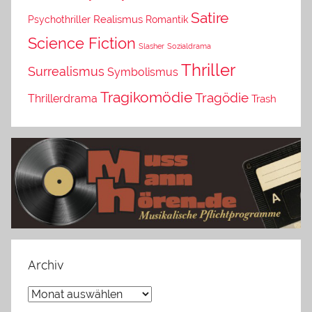
Satire
Psychothriller
Realismus
Romantik
Science Fiction
Slasher
Sozialdrama
Thriller
Surrealismus
Symbolismus
Tragikomödie
Tragödie
Thrillerdrama
Trash
Archiv
Archiv