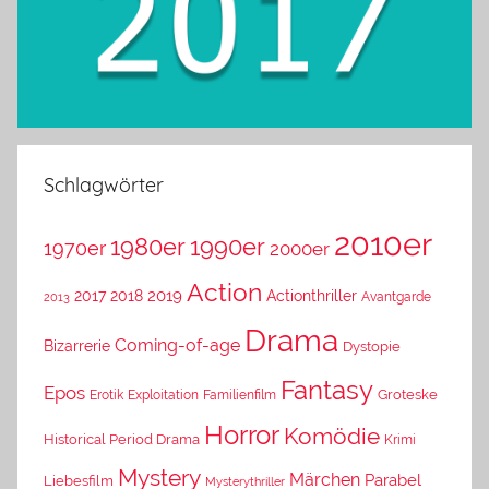
Schlagwörter
2010er
1980er
1990er
1970er
2000er
Action
2019
2017
2018
Actionthriller
Avantgarde
2013
Drama
Coming-of-age
Bizarrerie
Dystopie
Fantasy
Epos
Erotik
Exploitation
Groteske
Familienfilm
Horror
Komödie
Historical Period Drama
Krimi
Mystery
Märchen
Parabel
Liebesfilm
Mysterythriller