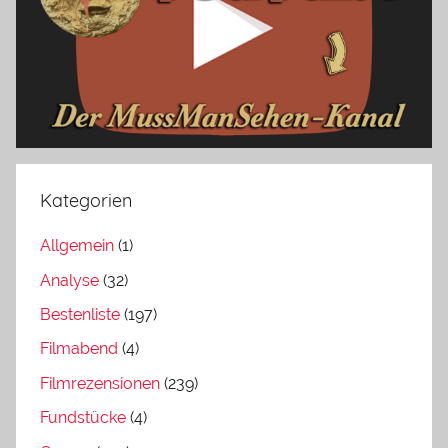
Kategorien
Allgemein
(1)
Analyse
(32)
Bestenliste
(197)
Filmabend
(4)
Filmrezensionen
(239)
Fundstücke
(4)