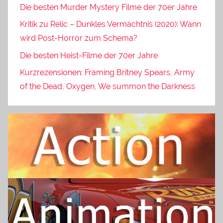
Die besten Murder Mystery Filme der 70er Jahre
Kritik zu Relic – Dunkles Vermächtnis (2020): Wann
wird Post-Horror zum Schema?
Die besten Heist-Filme der 70er Jahre
Kurzrezensionen: Framing Britney Spears, Army
of the Dead, Oxygen, We summon the Darkness