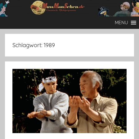
Zum
Inhalt
Mussmansehen
Cineastische
springen
MENU
Pflichtprogramme
Schlagwort:
1989