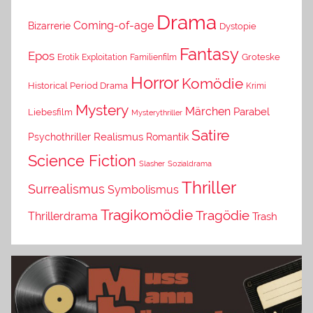
Drama
Coming-of-age
Bizarrerie
Dystopie
Fantasy
Epos
Erotik
Exploitation
Groteske
Familienfilm
Horror
Komödie
Historical Period Drama
Krimi
Mystery
Märchen
Parabel
Liebesfilm
Mysterythriller
Satire
Psychothriller
Realismus
Romantik
Science Fiction
Slasher
Sozialdrama
Thriller
Surrealismus
Symbolismus
Tragikomödie
Tragödie
Thrillerdrama
Trash