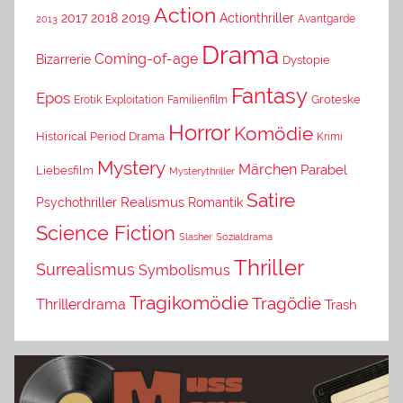
Action
2019
2017
2018
Actionthriller
Avantgarde
2013
Drama
Coming-of-age
Bizarrerie
Dystopie
Fantasy
Epos
Erotik
Exploitation
Groteske
Familienfilm
Horror
Komödie
Historical Period Drama
Krimi
Mystery
Märchen
Parabel
Liebesfilm
Mysterythriller
Satire
Psychothriller
Realismus
Romantik
Science Fiction
Slasher
Sozialdrama
Thriller
Surrealismus
Symbolismus
Tragikomödie
Tragödie
Thrillerdrama
Trash