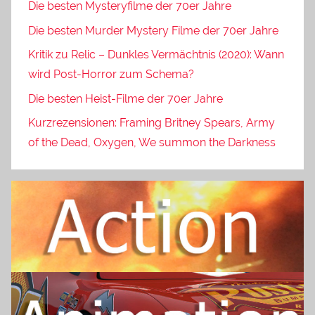
Die besten Mysteryfilme der 70er Jahre
Die besten Murder Mystery Filme der 70er Jahre
Kritik zu Relic – Dunkles Vermächtnis (2020): Wann
wird Post-Horror zum Schema?
Die besten Heist-Filme der 70er Jahre
Kurzrezensionen: Framing Britney Spears, Army
of the Dead, Oxygen, We summon the Darkness