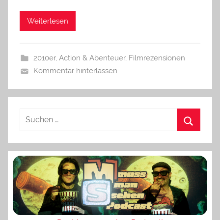
Weiterlesen
2010er
,
Action & Abenteuer
,
Filmrezensionen
Kommentar hinterlassen